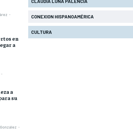
CLAUDIA LUNA PALENCIA
árez
-
CONEXION HISPANOAMÉRICA
CULTURA
rtos en
legar a
-
eza a
para su
 González
-