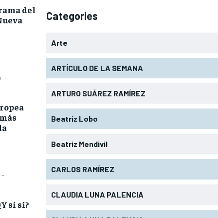
rama del
Categories
 Nueva
Arte
ARTÍCULO DE LA SEMANA
n
-
ARTURO SUÁREZ RAMÍREZ
uropea
 más
Beatriz Lobo
la
Beatriz Mendivil
CARLOS RAMÍREZ
-
CLAUDIA LUNA PALENCIA
Y si sí?