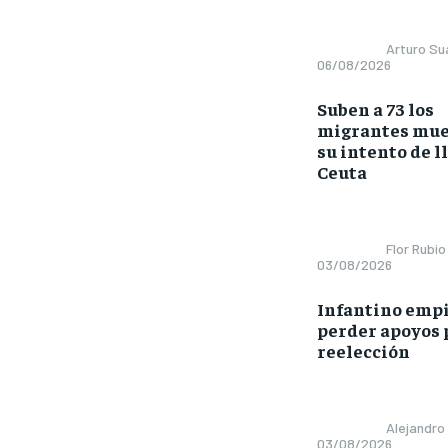
Arturo Su
06/08/2026
Suben a 73 los
migrantes mue
su intento de l
Ceuta
Flor Rubio
03/08/2026
Infantino empi
perder apoyos 
reelección
Alejandro
03/08/2026