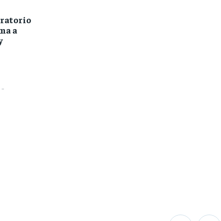
ratorio
ma a
y
-