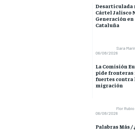
Desarticulada 
Cártel Jalisco
Generación en
Cataluña
Sara Mari
06/08/2026
La Comisión E
pide fronteras
fuertes contra 
migración
Flor Rubio
06/08/2026
Palabras Más / ¿