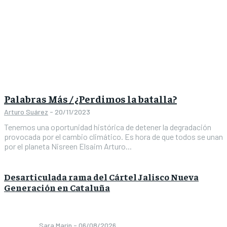
Palabras Más / ¿Perdimos la batalla?
Arturo Suárez
-
20/11/2023
Tenemos una oportunidad histórica de detener la degradación
provocada por el cambio climático. Es hora de que todos se unan
por el planeta Nisreen Elsaim Arturo...
Desarticulada rama del Cártel Jalisco Nueva
Generación en Cataluña
Sara Marin
-
06/08/2026