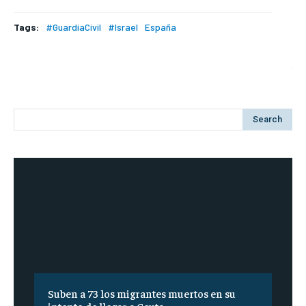
Tags:
#GuardiaCivil
#Israel
España
Search
Suben a 73 los migrantes muertos en su