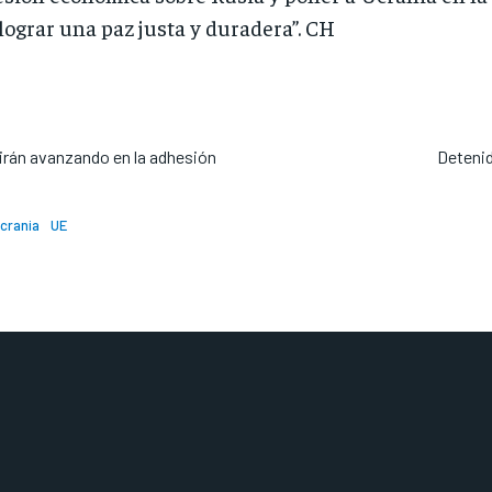
lograr una paz justa y duradera”. CH
uirán avanzando en la adhesión
Detenid
crania
UE