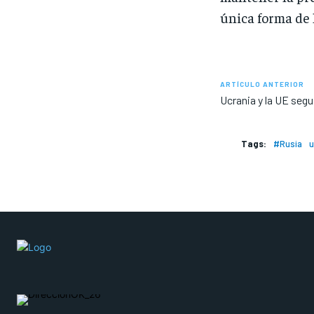
única forma de 
ARTÍCULO ANTERIOR
Ucrania y la UE seg
Tags:
#Rusia
u