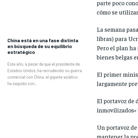
parte poco cono
cómo se utiliza
La semana pasa
libras) para Uc
China está en una fase distinta
en búsqueda de su equilibrio
Pero el plan ha
estratégico
bienes belgas en
Este año, a pesar de que el presidente de
Estados Unidos, ha recrudecido su guerra
El primer minis
comercial con China, el gigante asiático
largamente prev
ha seguido con...
El portavoz de 
inmovilizados» 
Un portavoz de 
mantener la pre