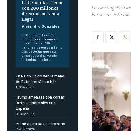
La UE multa a Temu
La UE congelará in
con 200 millones
de euros por venta
Euroclear. Esta med
ilegal
Alejandro González
La Comisión Europea
anunció que impondrá
una multa por 200
millones de euros a Temu,
tras detectar que esta
empresa china, vende
artículos ilegales...
En Reino Unido ven la mano
de Putin detrás de Irán
13/03/2026
Trump amenaza con cortar
lazos comerciales con
España
04/03/2026
Miedo a una paz disfrazada
25/02/2026