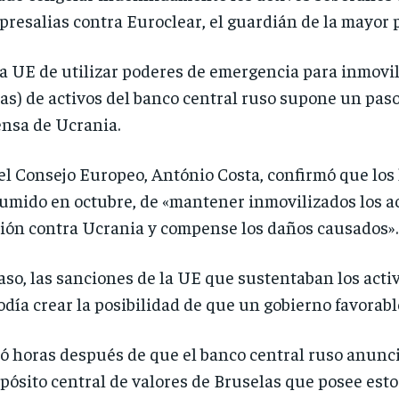
resalias contra Euroclear, el guardián de la mayor p
la UE de utilizar poderes de emergencia para inmovi
as) de activos del banco central ruso supone un paso 
ensa de Ucrania.
el Consejo Europeo, António Costa, confirmó que los
mido en octubre, de «mantener inmovilizados los ac
ión contra Ucrania y compense los daños causados».
aso, las sanciones de la UE que sustentaban los act
odía crear la posibilidad de que un gobierno favorab
gó horas después de que el banco central ruso anun
epósito central de valores de Bruselas que posee esto