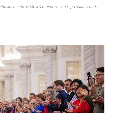
e Rusia, mientras Moscú amenaza con represalias contra
.