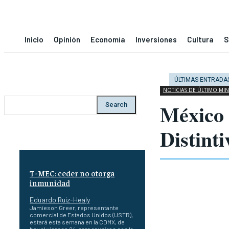
Inicio
Opinión
Economía
Inversiones
Cultura
S
ÚLTIMAS ENTRADA
NOTICIAS DE ÚLTIMO MI
México 
Search
Distinti
T-MEC: ceder no otorga
inmunidad
Eduardo Ruiz-Healy
Jamieson Greer, representante
comercial de Estados Unidos (USTR),
estará esta semana en la CDMX, de
hoy al viernes 24, para reunirse con la