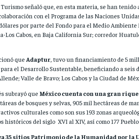
e Turismo señaló que, en esta materia, se han tenido
colaboración con el Programa de las Naciones Unidas
 dólares por parte del Fondo para el Medio Ambiente 
a-Los Cabos, en Baja California Sur; corredor Huatu
cionó que
Adaptur
, tuvo un financiamiento de 5 mi
para el Desarrollo Sustentable, beneficiando a seis d
llende; Valle de Bravo; Los Cabos y la Ciudad de Méx
és subrayó que
México cuenta con una gran rique
táreas de bosques y selvas, 905 mil hectáreas de ma
ractivos culturales como son sus 193 zonas arqueológi
históricos del siglo XVI al XIV, así como 177 Pueblo
ga 35 sitios Patrimonio de la Humanidad por la 