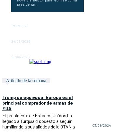
presidenta...
Tener razón no gana juicios
17/07/2026
Palabras Más / ¡Se impuso la CNTE!
24/06/2026
Palabras Más/ ¡Fiesta y ausencia!
16/06/2026
Articulo de la semana
Trump se equívoca: Europa es el
principal comprador de armas de
EUA
El presidente de Estados Unidos ha
llegado a Turquía dispuesto a seguir
03/06/2024
humillando a sus aliados de la OTAN a