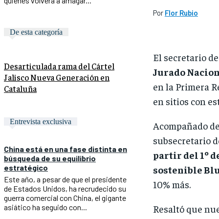
quienes volverá a amagar...
Por
Flor Rubio
De esta categoría
El secretario d
Desarticulada rama del Cártel
Jurado Nacion
Jalisco Nueva Generación en
en la Primera R
Cataluña
en sitios con es
Entrevista exclusiva
Acompañado del 
subsecretario d
China está en una fase distinta en
partir del 1º 
búsqueda de su equilibrio
estratégico
sostenible Bl
Este año, a pesar de que el presidente
10% más.
de Estados Unidos, ha recrudecido su
guerra comercial con China, el gigante
asiático ha seguido con...
Resaltó que nue