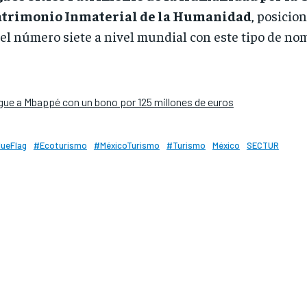
atrimonio Inmaterial de la Humanidad
, posicio
el número siete a nivel mundial con este tipo de n
igue a Mbappé con un bono por 125 millones de euros
lueFlag
#Ecoturismo
#MéxicoTurismo
#Turismo
México
SECTUR