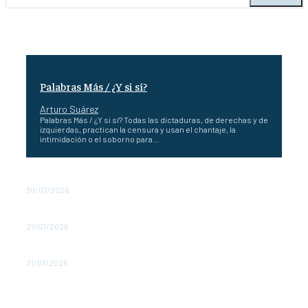
Palabras Más / ¿Y si sí?
Arturo Suárez
Palabras Más / ¿Y si sí? Todas las dictaduras, de derechas y de
izquierdas, practican la censura y usan el chantaje, la
intimidación o el soborno para...
Palabras Más / ¡Diplomacia improvisada!
30/07/2026
T-MEC: ceder no otorga inmunidad
27/07/2026
Palabras Más / ¡La foto y el fondo!
21/07/2026