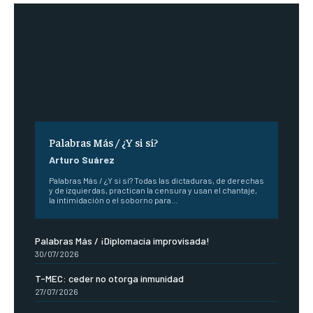
Palabras Más / ¿Y si sí?
Arturo Suárez
Palabras Más / ¿Y si sí? Todas las dictaduras, de derechas
y de izquierdas, practican la censura y usan el chantaje,
la intimidación o el soborno para...
Palabras Más / ¡Diplomacia improvisada!
30/07/2026
T-MEC: ceder no otorga inmunidad
27/07/2026