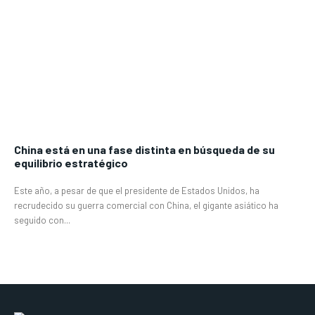
China está en una fase distinta en búsqueda de su
equilibrio estratégico
Este año, a pesar de que el presidente de Estados Unidos, ha
recrudecido su guerra comercial con China, el gigante asiático ha
seguido con...