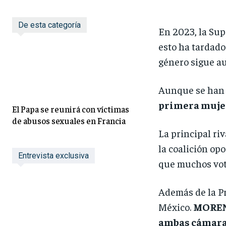
De esta categoría
En 2023, la Sup
esto ha tardado
género sigue a
Aunque se han 
primera mujer
El Papa se reunirá con víctimas
de abusos sexuales en Francia
La principal ri
la coalición op
Entrevista exclusiva
que muchos vota
Además de la Pr
México.
MORENA
ambas cámara