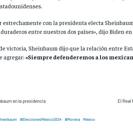
estadounidenses.
r estrechamente con la presidenta electa Sheinbaum 
os duraderos entre nuestros dos países», dijo Biden e
de victoria, Sheinbaum dijo que la relación entre Es
e agregar:
«Siempre defenderemos a los mexicanos
nbaum en la presidencia
El Real
Sheinbaum
#EleccionesMéxico2024
#Morena
México