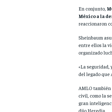
En conjunto,
MO
México a la d
reaccionaron c
Sheinbaum asumi
entre ellos la 
organizado lucha
«La seguridad, y
del legado que A
AMLO también am
civil, como la s
gran inteligenc
dijo Heredia.