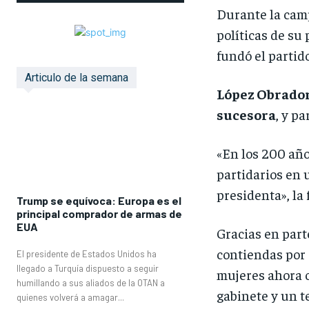
Durante la cam
políticas de s
fundó el partid
Articulo de la semana
López Obrador
sucesora
, y p
«En los 200 año
partidarios en 
presidenta», la 
Trump se equívoca: Europa es el
principal comprador de armas de
EUA
Gracias en part
contiendas por 
El presidente de Estados Unidos ha
llegado a Turquía dispuesto a seguir
mujeres ahora o
humillando a sus aliados de la OTAN a
gabinete y un t
quienes volverá a amagar...