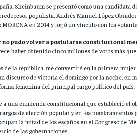
paña, Sheinbaum se presentó como una candidata d
u predecesor populista, Andrés Manuel López Obrad
o MORENA en 2014 y forjó un vínculo con los votant
 no pudo volver a postularse constitucionalmen
arece haber obtenido cinco millones de votos más que
s de la república, me convertiré en la primera mujer
un discurso de victoria el domingo por la noche, en m
forma femenina del principal cargo político del país.
e a una enmienda constitucional que estableció el ob
cargos de elección popular y en los nombramientos pa
cupan la mitad de los escaños en el Congreso de Méxi
ercio de las gobernaciones.