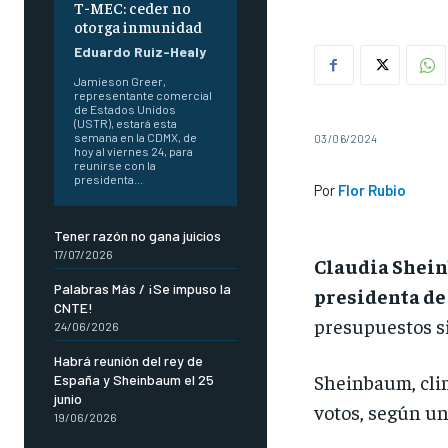
T-MEC: ceder no
otorga inmunidad
Eduardo Ruiz-Healy
Jamieson Greer,
representante comercial
de Estados Unidos
(USTR), estará esta
semana en la CDMX, de
03/06/2024
hoy al viernes 24, para
reunirse con la
presidenta...
Por
Flor Rubio
Tener razón no gana juicios
17/07/2026
Claudia Shei
Palabras Más / ¡Se impuso la
presidenta de
CNTE!
presupuestos si
24/06/2026
Habrá reunión del rey de
Sheinbaum, clim
España y Sheinbaum el 25
junio
votos, según un
19/06/2026