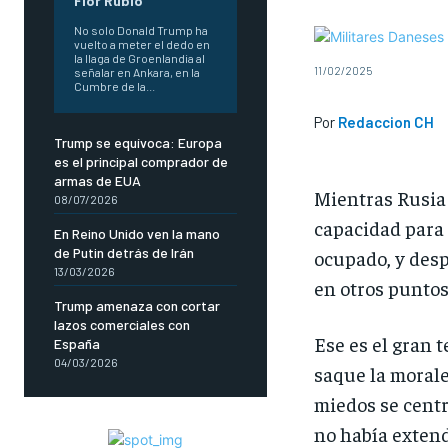
Flor Rubio
No solo Donald Trump ha
vuelto a meter el dedo en
la llaga de Groenlandia al
11/02/2025
señalar en Ankara, en la
Cumbre de la...
Por
Redaccion CH
Trump se equívoca: Europa
es el principal comprador de
armas de EUA
Mientras Rusia 
08/07/2026
capacidad para 
En Reino Unido ven la mano
de Putin detrás de Irán
ocupado, y desp
13/03/2026
en otros puntos
Trump amenaza con cortar
lazos comerciales con
Ese es el gran t
España
04/03/2026
saque la morale
miedos se centr
no había extend