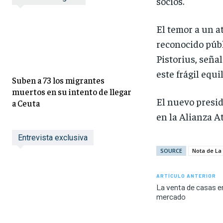
socios.
El temor a un a
reconocido públ
Pistorius, seña
este frágil equ
Suben a 73 los migrantes
muertos en su intento de llegar
El nuevo presid
a Ceuta
en la Alianza A
Entrevista exclusiva
SOURCE
Nota de La
ARTÍCULO ANTERIOR
La venta de casas en
mercado