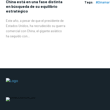
China está en una fase distinta
Tags:
#Dinamar
en búsqueda de su equilibrio
estratégico
Este año, a pesar de que el presidente de
Estados Unidos, ha recrudecido su guerra
comercial con China, el gigante asiático
ha seguido con...