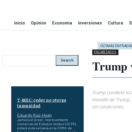
Inicio
Opinión
Economía
Inversiones
Cultura
S
ÚLTIMAS ENTRADA
ENCABEZADOS
Trump v
Search
Trump condenó los a
enviado de Trump, S
T-MEC: ceder no otorga
inmunidad
sin condiciones.
Eduardo Ruiz-Healy
Jamieson Greer, representante
comercial de Estados Unidos (USTR),
estará esta semana en la CDMX, de
hoy al viernes 24, para reunirse con la