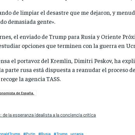
tando de limpiar el desastre que me dejaron, y menu
ndo demasiada gente».
rnes, el enviado de Trump para Rusia y Oriente Pró
estudiar opciones que terminen con la guerra en Ucr
nsa el portavoz del Kremlin, Dimitri Peskov, ha expl
a parte rusa está dispuesta a reanudar el proceso d
 recoge la agencia TASS.
conomista de España.
e la esperanza idealista a la conciencia crítica
onaldTrump
#Putin
#Rusia
#Trump
ucrania