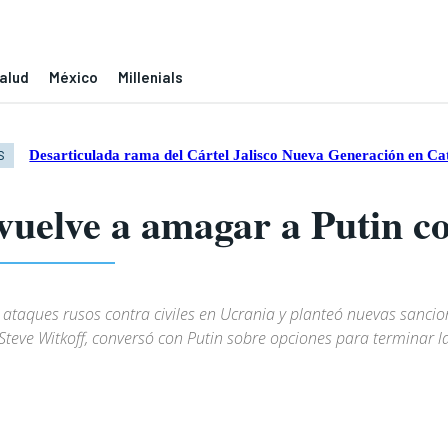
alud
México
Millenials
Desarticulada rama del Cártel Jalisco Nueva Generación en Ca
S
uelve a amagar a Putin co
taques rusos contra civiles en Ucrania y planteó nuevas sancion
teve Witkoff, conversó con Putin sobre opciones para terminar la