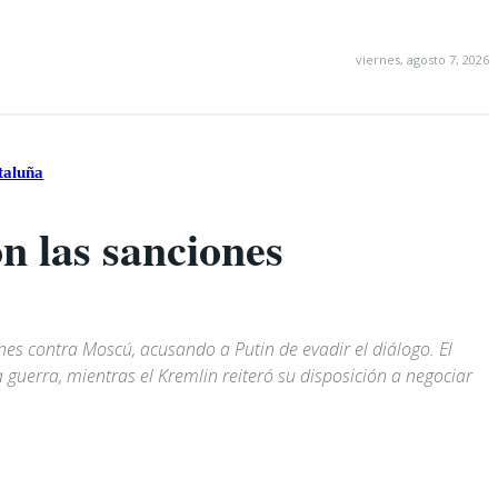
viernes, agosto 7, 2026
taluña
n las sanciones
es contra Moscú, acusando a Putin de evadir el diálogo. El
 guerra, mientras el Kremlin reiteró su disposición a negociar