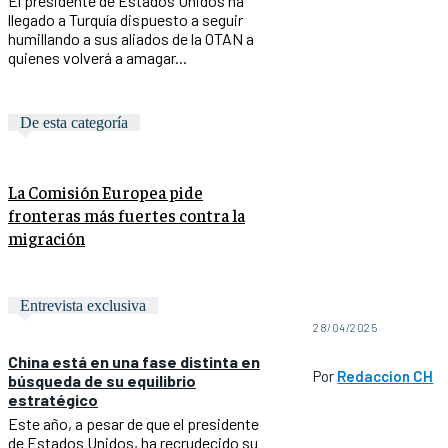
El presidente de Estados Unidos ha
llegado a Turquía dispuesto a seguir
humillando a sus aliados de la OTAN a
quienes volverá a amagar...
De esta categoría
La Comisión Europea pide
fronteras más fuertes contra la
migración
Entrevista exclusiva
28/04/2025
China está en una fase distinta en
Por
Redaccion CH
búsqueda de su equilibrio
estratégico
Este año, a pesar de que el presidente
de Estados Unidos, ha recrudecido su