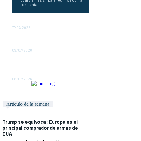
presidenta...
Tener razón no gana juicios
17/07/2026
Trump declara que quiere romper el
comercio con España
09/07/2026
Trump se equívoca: Europa es el
principal comprador de armas de
EUA
08/07/2026
Articulo de la semana
Trump se equívoca: Europa es el
principal comprador de armas de
EUA