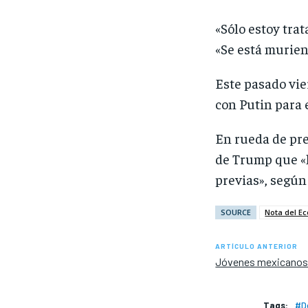
«Sólo estoy tra
«Se está murie
Este pasado vie
con Putin para 
En rueda de pre
de Trump que «l
previas», según
SOURCE
Nota del E
ARTÍCULO ANTERIOR
Jóvenes mexicanos: d
Tags:
#D