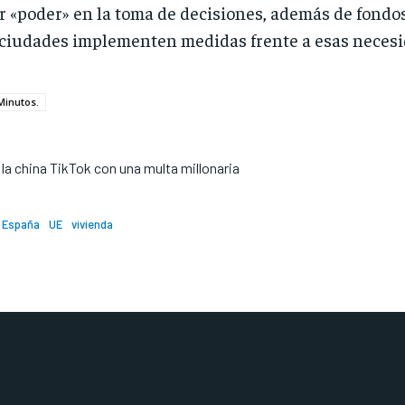
r «poder» en la toma de decisiones, además de fond
 ciudades implementen medidas frente a esas necesi
Minutos.
la china TikTok con una multa millonaria
España
UE
vivienda