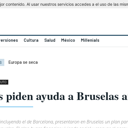
r contenido. Al usar nuestros servicios accedes a el uso de las mis
versiones
Cultura
Salud
México
Millenials
Europa se seca
S
NUTO
s piden ayuda a Bruselas an
 incluyendo el de Barcelona, presentaron en Bruselas un plan p