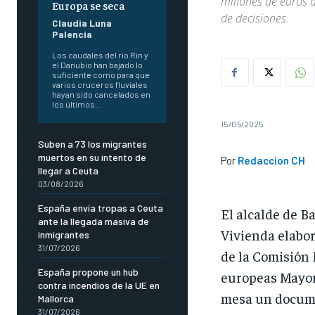
millones de euros a
Europa se seca
de decisiones.
Claudia Luna
Palencia
Los caudales del río Rin y
el Danubio han bajado lo
suficiente como para que
varios cruceros fluviales
hayan sido cancelados en
los últimos...
15/05/2025
Suben a 73 los migrantes
muertos en su intento de
Por
Redaccion CH
llegar a Ceuta
03/08/2026
España envía tropas a Ceuta
El alcalde de B
ante la llegada masiva de
Vivienda elabor
inmigrantes
31/07/2026
de la Comisión 
España propone un hub
europeas Mayors
contra incendios de la UE en
mesa un docume
Mallorca
31/07/2026