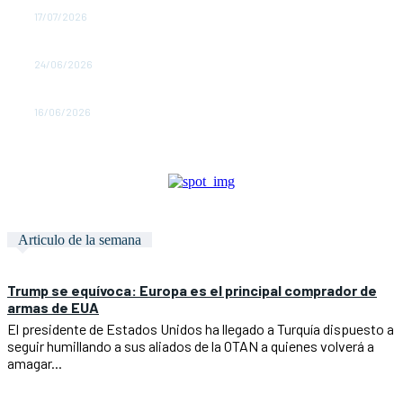
Tener razón no gana juicios
17/07/2026
Palabras Más / ¡Se impuso la CNTE!
24/06/2026
Palabras Más/ ¡Fiesta y ausencia!
16/06/2026
Articulo de la semana
Trump se equívoca: Europa es el principal comprador de
armas de EUA
El presidente de Estados Unidos ha llegado a Turquía dispuesto a
seguir humillando a sus aliados de la OTAN a quienes volverá a
amagar...