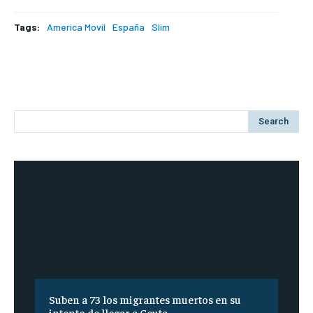
Tags:
America Movil
España
Slim
Search
Suben a 73 los migrantes muertos en su
intento de llegar a Ceuta