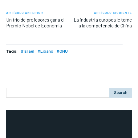
ARTÍCULO ANTERIOR
ARTÍCULO SIGUIENTE
Un trío de profesores gana el
La industria europea le teme
Premio Nobel de Economía
a la competencia de China
Tags:
#Israel
#Libano
#ONU
Search