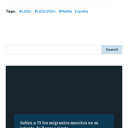
Tags:
#LEDU
#LEDU2024
#Melilla
España
Search
Suben a 73 los migrantes muertos en su
intento de llegar a Ceuta