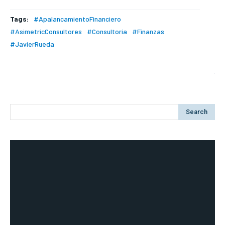
Tags:
#ApalancamientoFinanciero
#AsimetricConsultores
#Consultoría
#Finanzas
#JavierRueda
Search