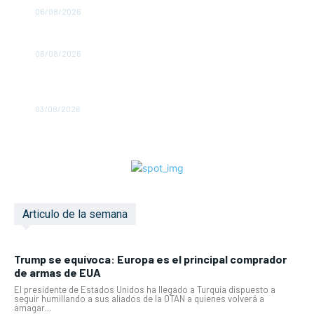
06/08/2026
Palabras Más / ¿Y si sí?
06/08/2026
Suben a 73 los migrantes muertos en su intento de llegar
a Ceuta
03/08/2026
Articulo de la semana
Trump se equívoca: Europa es el principal comprador
de armas de EUA
El presidente de Estados Unidos ha llegado a Turquía dispuesto a
seguir humillando a sus aliados de la OTAN a quienes volverá a
amagar...