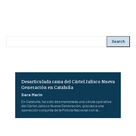
Search
Desarticulada rama del Cártel Jalisco Nueva
Generación en Cataluña
Sara Marin
En Cataluña, ha sido desmantelada una célula operativa
del Cártel Jalisco Nueva Generación, gracias a una
operación conjunta de la Policía Nacional con la...
La Comisión Europea pide fronteras más fuertes contra
la migración