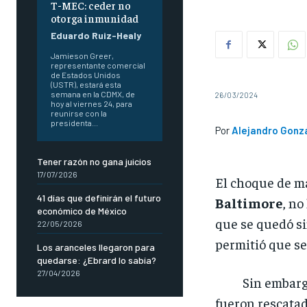
T-MEC: ceder no
otorga inmunidad
Eduardo Ruiz-Healy
Jamieson Greer,
representante comercial
de Estados Unidos
(USTR), estará esta
semana en la CDMX, de
26/03/2024
hoy al viernes 24, para
reunirse con la
presidenta...
Por
Alejandro Gonz
Tener razón no gana juicios
17/07/2026
El choque de m
41 días que definirán el futuro
Baltimore
, no
económico de México
que se quedó si
22/05/2026
permitió que se 
Los aranceles llegaron para
quedarse: ¿Ebrard lo sabía?
27/04/2026
Sin embargo, o
fueron rescatad