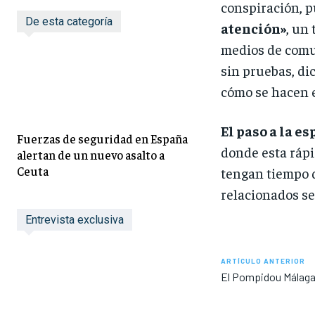
conspiración, p
De esta categoría
atención»
, un
medios de comu
sin pruebas, di
cómo se hacen e
El paso a la e
Fuerzas de seguridad en España
donde esta ráp
alertan de un nuevo asalto a
Ceuta
tengan tiempo d
relacionados se 
Entrevista exclusiva
ARTÍCULO ANTERIOR
El Pompidou Málaga 