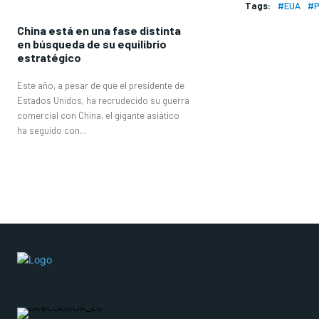
Tags:
#EUA
#P
China está en una fase distinta
en búsqueda de su equilibrio
estratégico
Este año, a pesar de que el presidente de
Estados Unidos, ha recrudecido su guerra
comercial con China, el gigante asiático
ha seguido con...