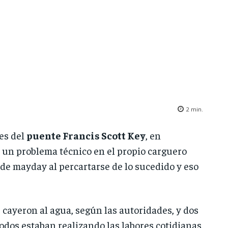
2
min.
es del
puente Francis Scott Key
, en
r un problema técnico en el propio carguero
 de mayday al percartarse de lo sucedido y eso
ayeron al agua, según las autoridades, y dos
odos estaban realizando las labores cotidianas