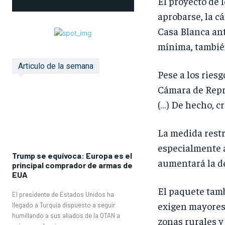
El proyecto de 
aprobarse, la cá
Casa Blanca ant
mínima, tambié
Articulo de la semana
Pese a los ries
Cámara de Repre
(…) De hecho, cr
La medida restr
especialmente a
Trump se equívoca: Europa es el
aumentará la de
principal comprador de armas de
EUA
El paquete tamb
El presidente de Estados Unidos ha
exigen mayores
llegado a Turquía dispuesto a seguir
humillando a sus aliados de la OTAN a
zonas rurales y