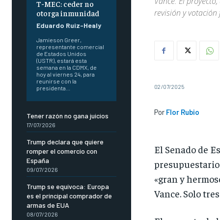
Vance. El proyecto
T-MEC: ceder no
revisión y votación 
otorga inmunidad
Eduardo Ruiz-Healy
Jamieson Greer,
representante comercial
de Estados Unidos
(USTR), estará esta
semana en la CDMX, de
hoy al viernes 24, para
reunirse con la
02/07/2025
presidenta...
Por
Flor Rubio
Tener razón no gana juicios
17/07/2026
Trump declara que quiere
El Senado de Es
romper el comercio con
España
presupuestario 
09/07/2026
«gran y hermoso
Trump se equívoca: Europa
Vance. Solo tres
es el principal comprador de
armas de EUA
08/07/2026