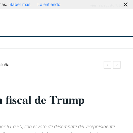
mas.
Saber más
Lo entiendo
viernes, agosto 7, 2026
aluña
 fiscal de Trump
por 51 a 50, con el voto de desempate del vicepresidente