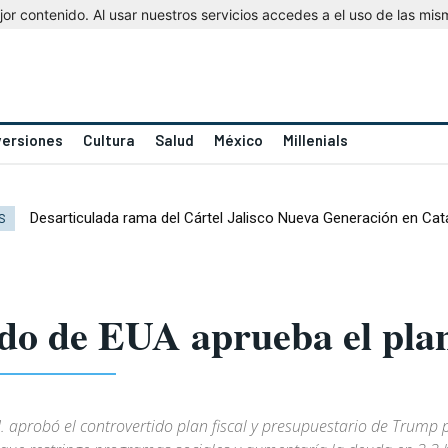
r contenido. Al usar nuestros servicios accedes a el uso de las mis
versiones
Cultura
Salud
México
Millenials
Desarticulada rama del Cártel Jalisco Nueva Generación en Cat
S
do de EUA aprueba el plan
 aprobó el controvertido plan fiscal y presupuestario de Trump 