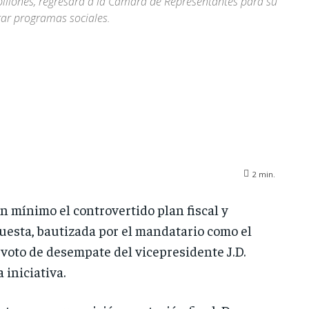
billones, regresará a la Cámara de Representantes para su
rtar programas sociales.
2
min.
 mínimo el controvertido plan fiscal y
esta, bautizada por el mandatario como el
 voto de desempate del vicepresidente J.D.
 iniciativa.