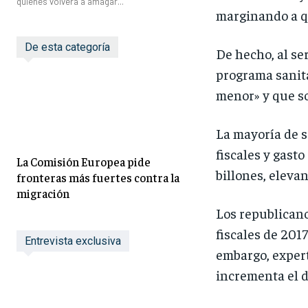
quienes volverá a amagar...
marginando a q
De esta categoría
De hecho, al se
programa sanit
menor» y que sol
La mayoría de s
fiscales y gast
La Comisión Europea pide
billones, eleva
fronteras más fuertes contra la
migración
Los republicano
fiscales de 2017
Entrevista exclusiva
embargo, expert
incrementa el dé