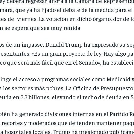
ley deberá regresar ahora a la Cámara de Representan
mara, que ya ha fijado el debate de la medida para el
es del viernes. La votación en dicho órgano, donde 
n se espera que sea muy reñida.
gos de un impasse, Donald Trump ha expresado su segur
sentantes. «Es un gran proyecto de ley. Hay algo par
eo que será más fácil que en el Senado», ha estableci
inge el acceso a programas sociales como Medicaid y
 los sectores más pobres. La Oficina de Presupuesto
uda en 3.3 billones, elevando el techo de deuda en 5
ién ha generado divisiones internas en el Partido 
 recortes y moderados que defienden mantener paqu
 a hospitales locales. Trump ha presionado públicam