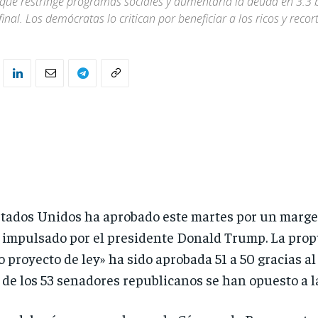
, que restringe programas sociales y aumentaría la deuda en 3.3 
final. Los demócratas lo critican por beneficiar a los ricos y reco
tados Unidos ha aprobado este martes por un margen
impulsado por el presidente Donald Trump. La propu
 proyecto de ley» ha sido aprobada 51 a 50 gracias al
 de los 53 senadores republicanos se han opuesto a la