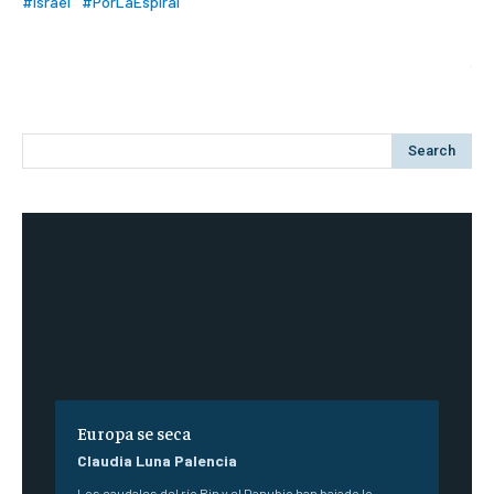
#Israel
#PorLaEspiral
Search
Europa se seca
Claudia Luna Palencia
Los caudales del río Rin y el Danubio han bajado lo