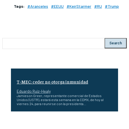
Tags:
#Aranceles
#EEUU
#KeirStarmer
#RU
#Trump
Search
T-MEC: ceder no otorga inmunidad
Eduardo Ruiz-Healy
Jamieson Greer, representante comercial de Estados
Unidos (USTR), estará esta semana en la CDMX, de hoy al
viernes 24, para reunirse con la presidenta...
Burnham a un paso de ser primer ministro de Reino
Unido