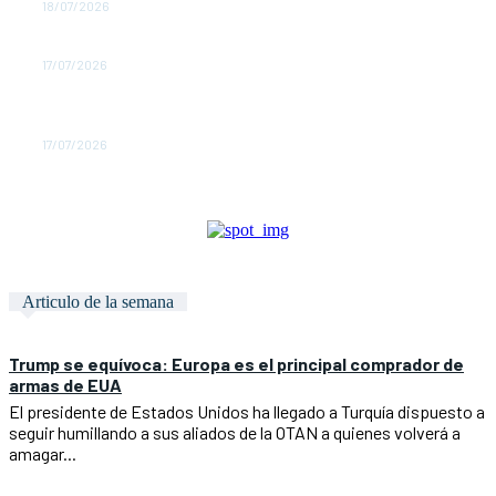
18/07/2026
Tener razón no gana juicios
17/07/2026
El gobierno británico pide a la FIFA investigar a los
jugadores de Argentina
17/07/2026
Articulo de la semana
Trump se equívoca: Europa es el principal comprador de
armas de EUA
El presidente de Estados Unidos ha llegado a Turquía dispuesto a
seguir humillando a sus aliados de la OTAN a quienes volverá a
amagar...