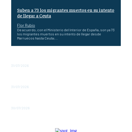
Suben a 73 los migrantes muertos en su intento
de llegar a Ceuta
Flor Rubio
De acuerdo, con el Ministerio del Interior de España, son ya 73
los migrantes muertos en su intento de llegar desde
Marruecos hasta Ceuta;...
España envía tropas a Ceuta ante la llegada masiva de
inmigrantes
31/07/2026
España propone un hub contra incendios de la UE en
Mallorca
31/07/2026
España declara 211 zonas catastróficas por incendios e
inundaciones
30/07/2026