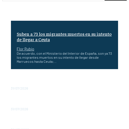
Suben a 73 los migrantes muertos en su intento
de llegar a Ceuta
Flor Rubio
De acuerdo, con el Ministerio del Interior de España, son ya 73
los migrantes muertos en su intento de llegar desde
Marruecos hasta Ceuta;...
España envía tropas a Ceuta ante la llegada masiva de
inmigrantes
31/07/2026
España propone un hub contra incendios de la UE en
Mallorca
31/07/2026
España declara 211 zonas catastróficas por incendios e
inundaciones