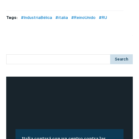
Tags:
#IndustriaBélica
#italia
#ReinoUnido
#RU
Search
Italia contará con un centro contra las