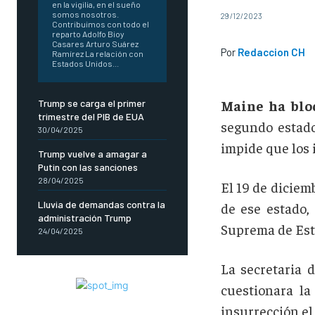
en la vigilia, en el sueño
somos nosotros.
29/12/2023
Contribuimos con todo el
reparto Adolfo Bioy
Casares Arturo Suárez
Por
Redaccion CH
Ramírez La relación con
Estados Unidos...
Maine ha blo
Trump se carga el primer
trimestre del PIB de EUA
segundo estado
30/04/2025
impide que los 
Trump vuelve a amagar a
Putin con las sanciones
28/04/2025
El 19 de diciem
Lluvia de demandas contra la
de ese estado,
administración Trump
Suprema de Est
24/04/2025
La secretaria 
cuestionara la
insurrección el