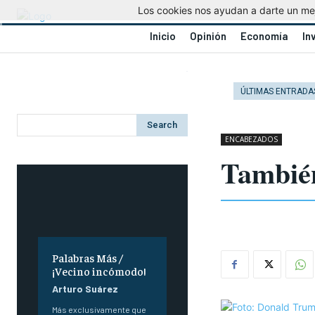
Los cookies nos ayudan a darte un mejo
Inicio
Opinión
Economía
In
ÚLTIMAS ENTRADA
Search
ENCABEZADOS
También
Palabras Más /
¡Vecino incómodo!
Arturo Suárez
Más exclusivamente que