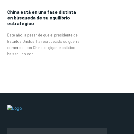
China está en una fase distinta
en búsqueda de su equilibrio
estratégico
Este año, a pesar de que el presidente de
Estados Unidos, ha recrudecido su guerra
comercial con China, el gigante asiático
ha seguido con...