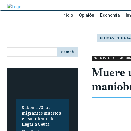
Inicio
Opinión
Economía
In
ÚLTIMAS ENTRADA
Search
NOTICIAS DE ÚLTIMO MI
Muere u
maniob
Suben a 73 los
migrantes muertos
en su intento de
llegar a Ceuta