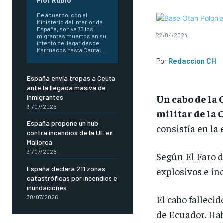
Flor Rubio
De acuerdo, con el
Ministerio del Interior de
España, son ya 73 los
22/04/2024
migrantes muertos en su
intento de llegar desde
Marruecos hasta Ceuta;...
Por
Redaccion CH
España envía tropas a Ceuta
ante la llegada masiva de
Un cabo de la 
inmigrantes
31/07/2026
militar de la 
España propone un hub
consistía en la
contra incendios de la UE en
Mallorca
31/07/2026
Según El Faro d
España declara 211 zonas
explosivos e in
catastróficas por incendios e
inundaciones
El cabo fallecid
30/07/2026
de Ecuador. Hab