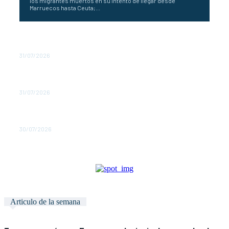
los migrantes muertos en su intento de llegar desde
Marruecos hasta Ceuta;...
España envía tropas a Ceuta ante la llegada masiva de
inmigrantes
31/07/2026
España propone un hub contra incendios de la UE en
Mallorca
31/07/2026
España declara 211 zonas catastróficas por incendios e
inundaciones
30/07/2026
Articulo de la semana