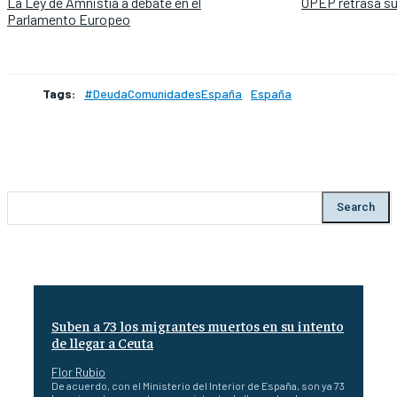
La Ley de Amnistía a debate en el
OPEP retrasa su
Parlamento Europeo
Tags:
#DeudaComunidadesEspaña
España
Search
Suben a 73 los migrantes muertos en su intento
de llegar a Ceuta
Flor Rubio
De acuerdo, con el Ministerio del Interior de España, son ya 73