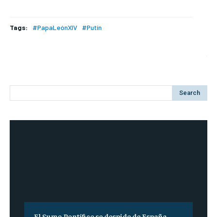
Tags:
#PapaLeónXIV
#Putin
Search
El Sumo Pontífice se despide de España