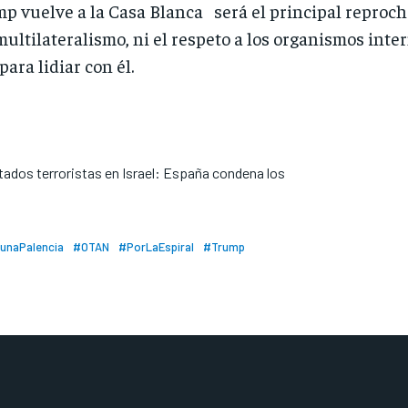
mp vuelve a la Casa Blanca será el principal reproc
multilateralismo, ni el respeto a los organismos inte
ara lidiar con él.
tados terroristas en Israel: España condena los
unaPalencia
#OTAN
#PorLaEspiral
#Trump