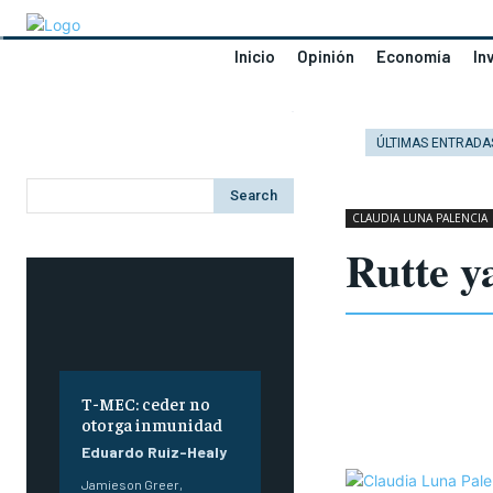
Inicio
Opinión
Economía
In
ÚLTIMAS ENTRADA
Search
CLAUDIA LUNA PALENCIA
Rutte y
T-MEC: ceder no
otorga inmunidad
Eduardo Ruiz-Healy
Jamieson Greer,