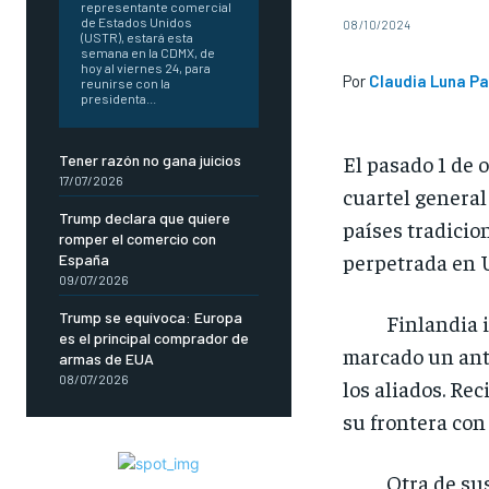
representante comercial
de Estados Unidos
08/10/2024
(USTR), estará esta
semana en la CDMX, de
hoy al viernes 24, para
Por
Claudia Luna Pa
reunirse con la
presidenta...
El pasado 1 de 
Tener razón no gana juicios
17/07/2026
cuartel general
Trump declara que quiere
países tradicio
romper el comercio con
perpetrada en 
España
09/07/2026
Trump se equívoca: Europa
Finlandia ingre
es el principal comprador de
marcado un ante
armas de EUA
08/07/2026
los aliados. Re
su frontera con
Otra de sus pr