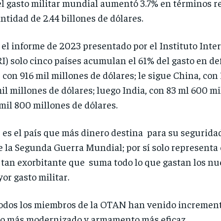
el gasto militar mundial aumentó 3.7% en términos r
ntidad de 2.44 billones de dólares.
el informe de 2023 presentado por el Instituto Inter
I) solo cinco países acumulan el 61% del gasto en def
con 916 mil millones de dólares; le sigue China, con 
il millones de dólares; luego India, con 83 ml 600 mi
 mil 800 millones de dólares.
es el país que más dinero destina para su seguridad
e la Segunda Guerra Mundial; por sí solo representa el
tan exorbitante que suma todo lo que gastan los nuev
or gasto militar.
todos los miembros de la OTAN han venido incrementa
ito más modernizado y armamento más eficaz.