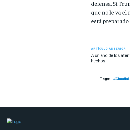
defensa. Si Tru
que no le va el 
está preparado p
ARTÍCULO ANTERIOR
A un año de los aten
hechos
Tags:
#ClaudiaL