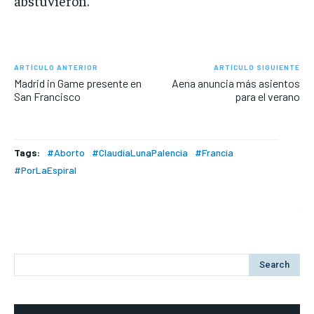
abstuvieron.
ARTÍCULO ANTERIOR
ARTÍCULO SIGUIENTE
Madrid in Game presente en
Aena anuncia más asientos
San Francisco
para el verano
Tags:
#Aborto
#ClaudiaLunaPalencia
#Francia
#PorLaEspiral
Search