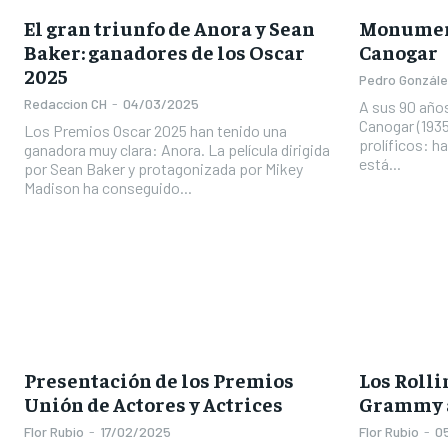
El gran triunfo de Anora y Sean
Monument
Baker: ganadores de los Oscar
Canogar
2025
Pedro Gonzál
Redaccion CH
-
04/03/2025
A sus 90 años
Canogar (1935
Los Premios Oscar 2025 han tenido una
prolíficos: h
ganadora muy clara: Anora. La película dirigida
está...
por Sean Baker y protagonizada por Mikey
Madison ha conseguido...
Presentación de los Premios
Los Rolli
Unión de Actores y Actrices
Grammy a
Flor Rubio
-
17/02/2025
Flor Rubio
-
0