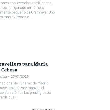
tones son leyendas certificadas,
keros han ganado un número
emente pequeño de Grammys. Uno
es más exitosos e...
ravellers para María
a Cebosa
quiza
-
23/01/2025
rnacional de Turismo de Madrid
nvertirá, una vez más, en el
celebración de los prestigiosos
ards que...
Página 2 de 6