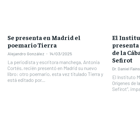
Se presenta en Madrid el
El Instit
poemario Tierra
presenta 
de la Cába
Alejandro González
-
14/03/2025
Sefirot
La periodista y escritora manchega, Antonia
Cortés, recién presentó en Madrid su nuevo
Dr. Daniel Fain
libro: otro poemario, esta vez titulado Tierra y
El Instituto 
está editado por...
Orígenes de la
Sefirot", impa