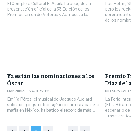
El Complejo Cultural El Águila ha acogido, la
Los Rolling S
presentación oficial de la 33 Edición de los
pero los roc
Premios Unión de Actores y Actrices, a la...
sorprendent
de los nombr
Ya están las nominaciones a los
Premio T
Óscar
Díaz de l
Flor Rubio
-
24/01/2025
Gustavo Egus
Emilia Pérez, el musical de Jacques Audiard
La Feria Inte
sobre un gángster transgénero que escapa de la
(FITUR) se co
mafia en México, ha batido el récord de más...
escenario de 
Travellers Aw
1
2
3
...
6