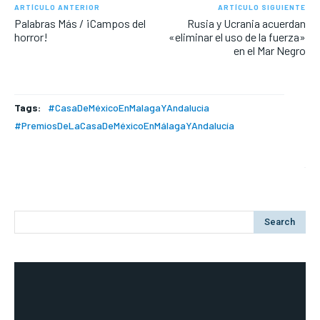
ARTÍCULO ANTERIOR
ARTÍCULO SIGUIENTE
Palabras Más / ¡Campos del
Rusia y Ucrania acuerdan
horror!
«eliminar el uso de la fuerza»
en el Mar Negro
Tags:
#CasaDeMéxicoEnMalagaYAndalucia
#PremiosDeLaCasaDeMéxicoEnMálagaYAndalucía
Search