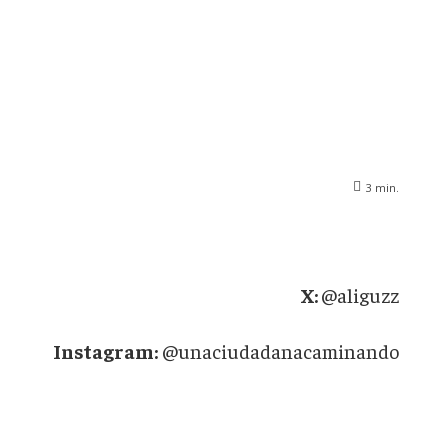
3
min.
X:
@aliguzz
Instagram:
@unaciudadanacaminando