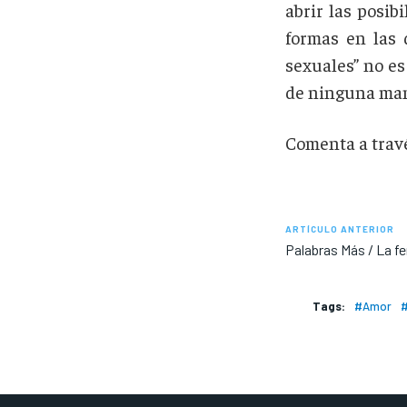
abrir las posib
formas en las q
sexuales” no es
de ninguna mane
Comenta a travé
ARTÍCULO ANTERIOR
Palabras Más / La fe
Tags:
#Amor
#