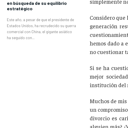
simplemente no 
en búsqueda de su equilibrio
estratégico
Considero que l
Este año, a pesar de que el presidente de
generación re
Estados Unidos, ha recrudecido su guerra
comercial con China, el gigante asiático
cuestionamiento
ha seguido con...
hemos dado a el
no cuestionar t
Si se ha cuesti
mejor sociedad
institución del
Muchos de mis c
un compromiso m
divorcio es car
alguien más? ¿