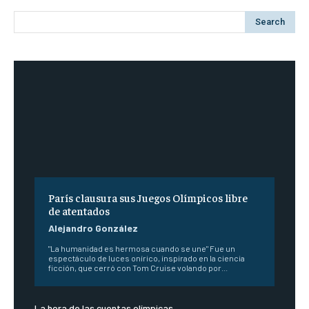
Search
París clausura sus Juegos Olímpicos libre
de atentados
Alejandro González
"La humanidad es hermosa cuando se une" Fue un
espectáculo de luces onírico, inspirado en la ciencia
ficción, que cerró con Tom Cruise volando por...
La hora de las cuentas olímpicas