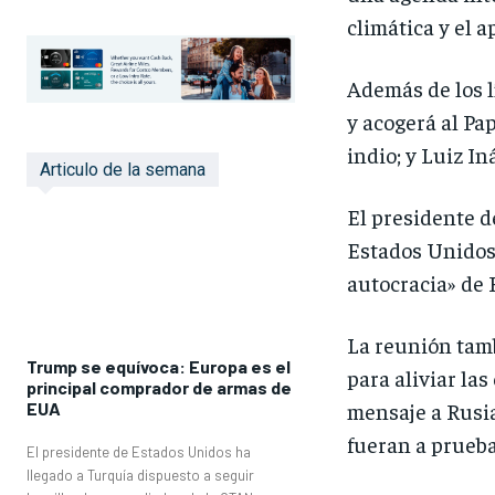
climática y el a
Además de los l
y acogerá al Pa
indio; y Luiz In
Articulo de la semana
El presidente d
Estados Unidos,
autocracia» de 
La reunión tam
Trump se equívoca: Europa es el
para aliviar la
principal comprador de armas de
mensaje a Rusia 
EUA
fueran a prueb
El presidente de Estados Unidos ha
llegado a Turquía dispuesto a seguir