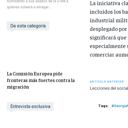
humillando a sus aliados de la OTAN a
La iniciativa c
quienes volverá a amagar...
incluidos los b
industrial mili
De esta categoría
desplegado por 
significará qu
especialmente s
comerciar aume
La Comisión Europea pide
fronteras más fuertes contra la
ARTÍCULO ANTERIOR
migración
Lecciones del soci
Tags:
#GeorgiaM
Entrevista exclusiva