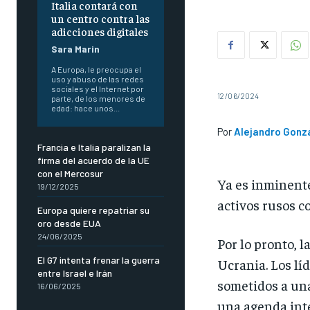
Italia contará con
un centro contra las
adicciones digitales
Sara Marin
A Europa, le preocupa el
uso y abuso de las redes
sociales y el Internet por
12/06/2024
parte, de los menores de
edad: hace unos...
Por
Alejandro Gonz
Francia e Italia paralizan la
firma del acuerdo de la UE
con el Mercosur
Ya es inminente
19/12/2025
activos rusos c
Europa quiere repatriar su
oro desde EUA
24/06/2025
Por lo pronto, 
El G7 intenta frenar la guerra
Ucrania. Los lí
entre Israel e Irán
sometidos a una
16/06/2025
una agenda inte