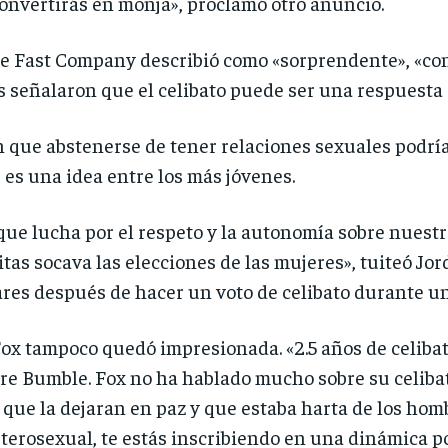
 convertirás en monja», proclamó otro anuncio.
 Fast Company describió como «sorprendente», «cont
s señalaron que el celibato puede ser una respuesta s
 que abstenerse de tener relaciones sexuales podría
es una idea entre los más jóvenes.
e lucha por el respeto y la autonomía sobre nuestr
itas socava las elecciones de las mujeres», tuiteó 
ulares después de hacer un voto de celibato durante u
 Fox tampoco quedó impresionada. «2.5 años de celib
re Bumble. Fox no ha hablado mucho sobre su celibato,
 que la dejaran en paz y que estaba harta de los hom
terosexual, te estás inscribiendo en una dinámica po