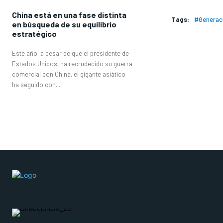
China está en una fase distinta
Tags:
#Generac
en búsqueda de su equilibrio
estratégico
Este año, a pesar de que el presidente de
Estados Unidos, ha recrudecido su guerra
comercial con China, el gigante asiático
ha seguido con...