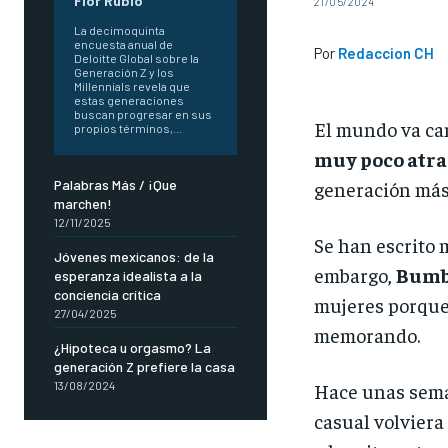
Flor Rubio
21/05/2024
La decimoquinta
encuesta anual de
Por
Redaccion CH
Deloitte Global sobre la
Generación Z y los
Millennials revela que
estas generaciones
buscan progresar en sus
El mundo va ca
propios términos,...
muy poco atraí
generación más l
Palabras Más / ¡Que
marchen!
12/11/2025
Se han escrito 
Jóvenes mexicanos: de la
embargo,
Bumb
esperanza idealista a la
conciencia crítica
mujeres porque 
27/04/2025
memorando.
¿Hipoteca u orgasmo? La
generación Z prefiere la casa
Hace unas seman
13/08/2024
casual volviera 