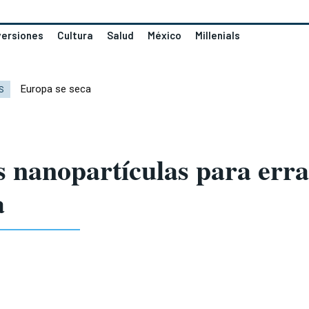
versiones
Cultura
Salud
México
Millenials
Europa se seca
S
s nanopartículas para erra
a