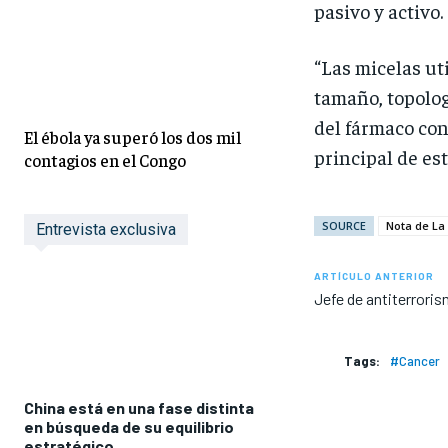
pasivo y activo.
“Las micelas ut
tamaño, topolog
del fármaco con
El ébola ya superó los dos mil
principal de es
contagios en el Congo
SOURCE
Nota de La
Entrevista exclusiva
ARTÍCULO ANTERIOR
Jefe de antiterrori
Tags:
#Cancer
China está en una fase distinta
en búsqueda de su equilibrio
estratégico