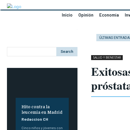
Inicio
Opinión
Economía
In
ÚLTIMAS ENTRADA
Search
SALUD Y BIENESTAR
Exitosa
próstat
Hito contra la
leucemia en Madrid
Redaccion CH
Cinco niños y jóvenes con