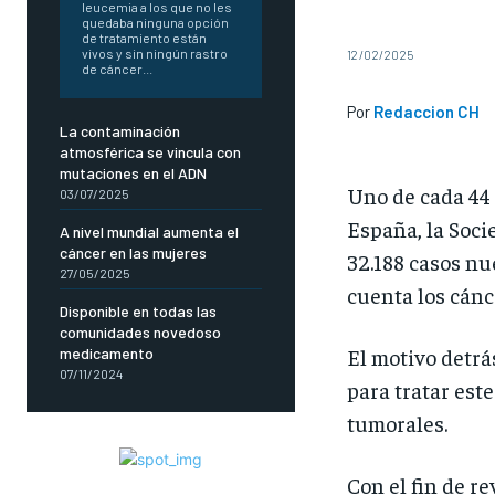
leucemia a los que no les
quedaba ninguna opción
de tratamiento están
vivos y sin ningún rastro
12/02/2025
de cáncer...
Por
Redaccion CH
La contaminación
atmosférica se vincula con
mutaciones en el ADN
Uno de cada 44 
03/07/2025
España, la Soci
A nivel mundial aumenta el
cáncer en las mujeres
32.188 casos nu
27/05/2025
cuenta los cánce
Disponible en todas las
comunidades novedoso
El motivo detrá
medicamento
07/11/2024
para tratar est
tumorales.
Con el fin de r