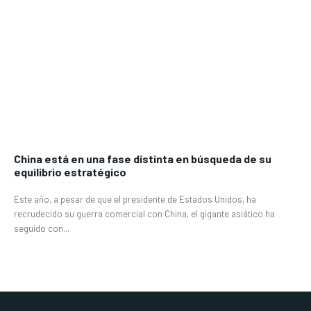
China está en una fase distinta en búsqueda de su
equilibrio estratégico
Este año, a pesar de que el presidente de Estados Unidos, ha
recrudecido su guerra comercial con China, el gigante asiático ha
seguido con...