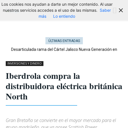
Los cookies nos ayudan a darte un mejor contenido. Al usar
nuestros servicios accedes a el uso de las mismas.
Saber
más
Lo entiendo
ÚLTIMAS ENTRADAS
Desarticulada rama del Cártel Jalisco Nueva Generación en
Cataluña
INVERSIONES Y DINERO
Iberdrola compra la
distribuidora eléctrica británica
North
Gran Bretaña se convierte en el mayor mercado para el
grupo madrileño, que ya posee Scottish Power