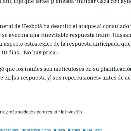
allant, dijo que Israel planeaba inundar Gaza con ay
eneral de Hezbolá ha descrito el ataque al consulad
e se avecina una «inevitable respuesta iraní». Hass
n aspecto estratégico de la respuesta anticipada q
10 días… No hay prisa».
ó que los iraníes son meticulosos en su planificació
en [su respuesta y] sus repercusiones» antes de ac
r ley más soldados para resistir la invasión
nNetanyahu
#EstadosUnidos
#Gaza
#Israel
#USA
Irán