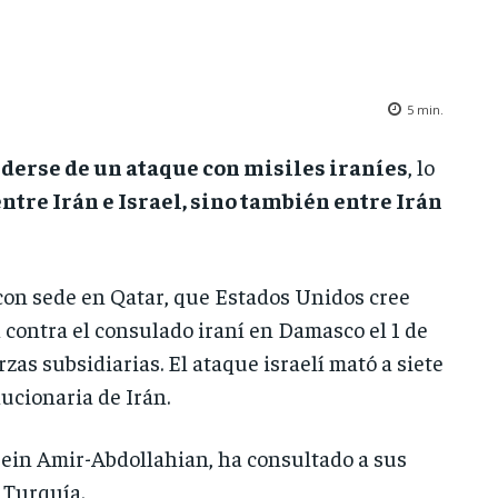
5
min.
nderse de un ataque con misiles iraníes
, lo
ntre Irán e Israel, sino también entre Irán
con sede en Qatar, que Estados Unidos cree
 contra el consulado iraní en Damasco el 1 de
rzas subsidiarias. El ataque israelí mató a siete
lucionaria de Irán.
ssein Amir-Abdollahian, ha consultado a sus
 Turquía.