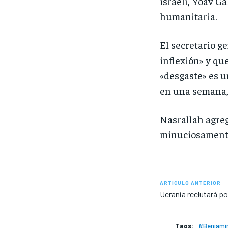
israelí, Yoav G
humanitaria.
El secretario g
inflexión» y qu
«desgaste» es u
en una semana, 
Nasrallah agreg
minuciosamente 
ARTÍCULO ANTERIOR
Ucrania reclutará po
Tags:
#Benjami