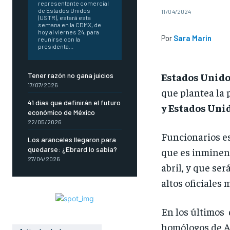
representante comercial
de Estados Unidos
11/04/2024
(USTR), estará esta
semana en la CDMX, de
hoy al viernes 24, para
Por
Sara Marin
reunirse con la
presidenta...
Estados Unidos
Tener razón no gana juicios
17/07/2026
que plantea la 
41 días que definirán el futuro
y Estados Unid
económico de México
22/05/2026
Funcionarios es
Los aranceles llegaron para
quedarse: ¿Ebrard lo sabía?
que es inminent
27/04/2026
abril, y que ser
altos oficiales 
En los últimos 
homólogos de Ar