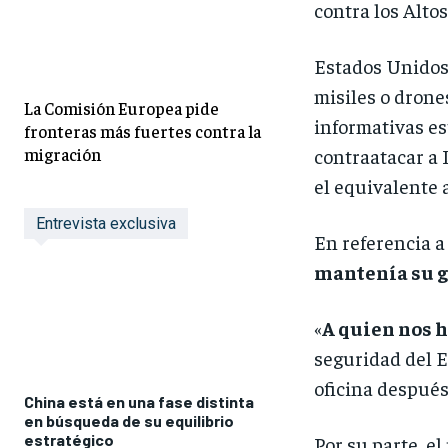
contra los Alto
Estados Unidos 
misiles o drone
La Comisión Europea pide
informativas es
fronteras más fuertes contra la
migración
contraatacar a I
el equivalente a
Entrevista exclusiva
En referencia a 
mantenía su g
«
A quien nos h
seguridad del E
oficina después 
China está en una fase distinta
en búsqueda de su equilibrio
estratégico
Por su parte, e