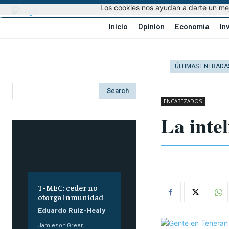
Los cookies nos ayudan a darte un mejo
Inicio
Opinión
Economía
In
ÚLTIMAS ENTRADA
Search
ENCABEZADOS
La inte
T-MEC: ceder no
otorga inmunidad
Eduardo Ruiz-Healy
Jamieson Greer,