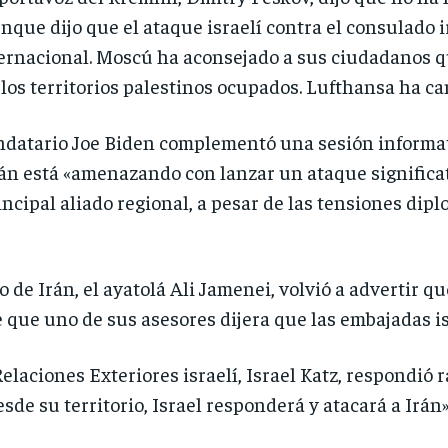
unque dijo que el ataque israelí contra el consulado i
ernacional. Moscú ha aconsejado a sus ciudadanos qu
y los territorios palestinos ocupados. Lufthansa ha c
andatario Joe Biden complementó una sesión informa
án está «amenazando con lanzar un ataque significat
incipal aliado regional, a pesar de las tensiones dip
 de Irán, el ayatolá Ali Jamenei, volvió a advertir qu
 que uno de sus asesores dijera que las embajadas is
Relaciones Exteriores israelí, Israel Katz, respondi
esde su territorio, Israel responderá y atacará a Irán»