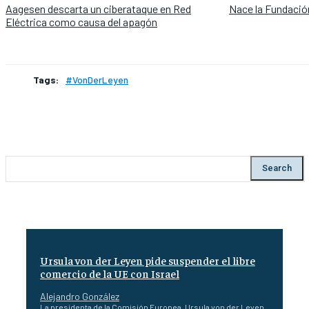
Aagesen descarta un ciberataque en Red
Nace la Fundació
Eléctrica como causa del apagón
Tags:
#VonDerLeyen
Search
Ursula von der Leyen pide suspender el libre
comercio de la UE con Israel
Alejandro González
La presidenta de la Comisión Europea, Ursula von der Leyen,