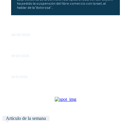
ha pedido la suspensión del libre comercio con Israel, al
hablar de la "dolorosa"...
La UE desea un acuerdo rápido con Trump para evitar la
guerra comercial
26/05/2025
Von der Leyen advierte que la UE defenderá la
soberanía de Groenlandia
18/03/2025
Estires y aflojas para la nueva Comisión Europea de Von
der Leyen
21/11/2024
Articulo de la semana