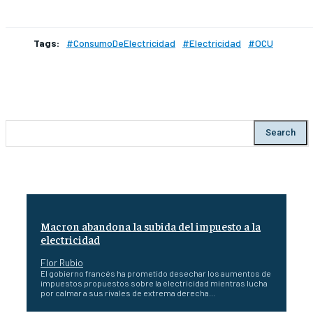
Tags:
#ConsumoDeElectricidad
#Electricidad
#OCU
Search
Macron abandona la subida del impuesto a la
electricidad
Flor Rubio
El gobierno francés ha prometido desechar los aumentos de
impuestos propuestos sobre la electricidad mientras lucha
por calmar a sus rivales de extrema derecha...