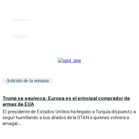
OCU recomienda los mejores antivirus gratis para el
ordenador
13/03/2024
La UE reformará el mercado eléctrico
17/10/2023
Articulo de la semana
Trump se equívoca: Europa es el principal comprador de
armas de EUA
El presidente de Estados Unidos ha llegado a Turquía dispuesto a
seguir humillando a sus aliados de la OTAN a quienes volverá a
amagar...