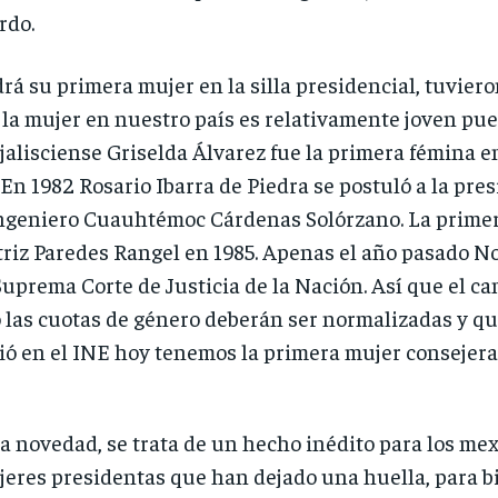
rdo.
rá su primera mujer en la silla presidencial, tuvie
e la mujer en nuestro país es relativamente joven pue
 jalisciense Griselda Álvarez fue la primera fémina 
 En 1982 Rosario Ibarra de Piedra se postuló a la pre
ingeniero Cuauhtémoc Cárdenas Solórzano. La primer
triz Paredes Rangel en 1985. Apenas el año pasado N
Suprema Corte de Justicia de la Nación. Así que el cam
as cuotas de género deberán ser normalizadas y qued
ó en el INE hoy tenemos la primera mujer consejera
a novedad, se trata de un hecho inédito para los me
eres presidentas que han dejado una huella, para bie