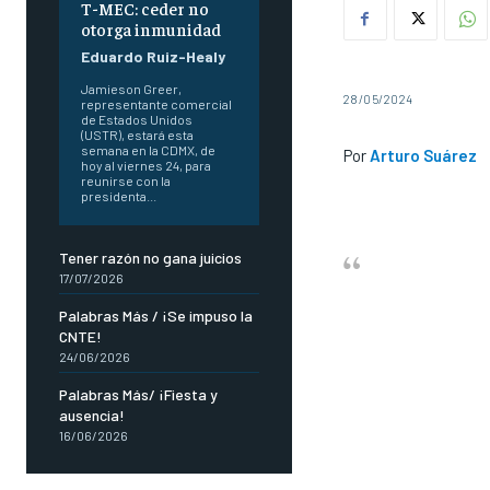
T-MEC: ceder no
otorga inmunidad
Eduardo Ruiz-Healy
Jamieson Greer,
28/05/2024
representante comercial
de Estados Unidos
(USTR), estará esta
semana en la CDMX, de
Por
Arturo Suárez
hoy al viernes 24, para
reunirse con la
presidenta...
Tener razón no gana juicios
17/07/2026
Palabras Más / ¡Se impuso la
CNTE!
24/06/2026
Palabras Más/ ¡Fiesta y
ausencia!
16/06/2026