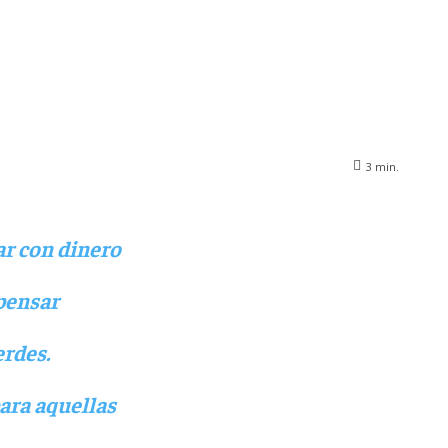
3
min.
r con dinero
pensar
erdes.
ara aquellas