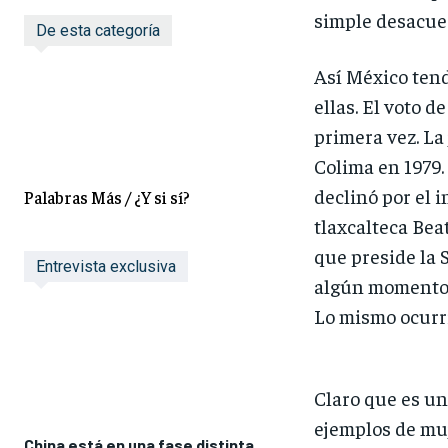
simple desacue
De esta categoría
Así México tend
ellas. El voto d
primera vez. La
Colima en 1979.
declinó por el 
Palabras Más / ¿Y si sí?
tlaxcalteca Bea
que preside la 
Entrevista exclusiva
algún momento l
Lo mismo ocurri
Claro que es un
ejemplos de muj
China está en una fase distinta