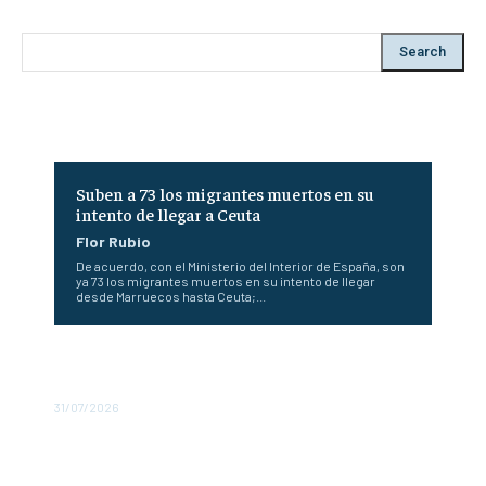
Search
Suben a 73 los migrantes muertos en su
intento de llegar a Ceuta
Flor Rubio
De acuerdo, con el Ministerio del Interior de España, son
ya 73 los migrantes muertos en su intento de llegar
desde Marruecos hasta Ceuta;...
España envía tropas a Ceuta ante la llegada masiva de
inmigrantes
31/07/2026
España propone un hub contra incendios de la UE en
Mallorca