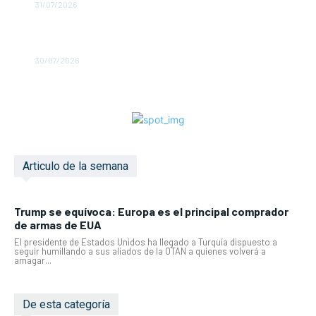
31/07/2026
España declara 211 zonas catastróficas por incendios e
inundaciones
30/07/2026
Articulo de la semana
Trump se equívoca: Europa es el principal comprador
de armas de EUA
El presidente de Estados Unidos ha llegado a Turquía dispuesto a
seguir humillando a sus aliados de la OTAN a quienes volverá a
amagar...
De esta categoría