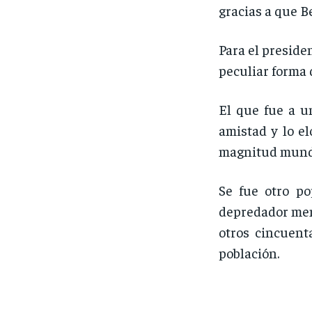
gracias a que Be
Para el preside
peculiar forma 
El que fue a u
amistad y lo e
magnitud mundia
Se fue otro p
depredador men
otros cincuent
población.