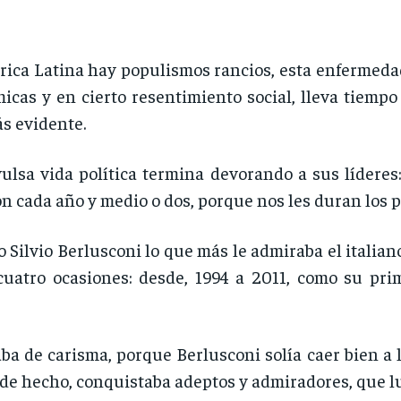
ica Latina hay populismos rancios, esta enfermedad
icas y en cierto resentimiento social, lleva tiemp
ás evidente.
vulsa vida política termina devorando a sus lídere
ón cada año y medio o dos, porque nos les duran los 
o Silvio Berlusconi lo que más le admiraba el italian
cuatro ocasiones: desde, 1994 a 2011, como su pri
raba de carisma, porque Berlusconi solía caer bien a
e hecho, conquistaba adeptos y admiradores, que lue