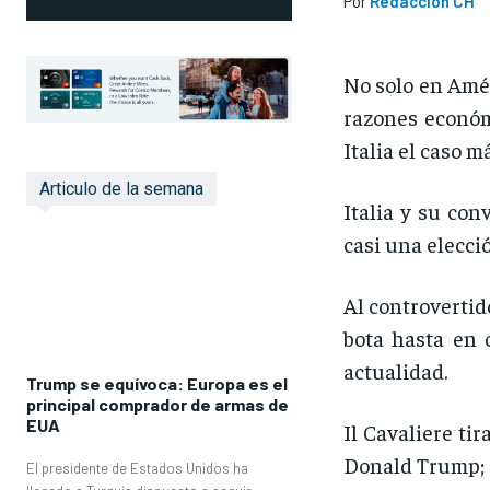
Por
Redaccion CH
No solo en Amér
razones económ
Italia el caso m
Articulo de la semana
Italia y su con
casi una elecci
Al controvertid
bota hasta en 
actualidad.
Trump se equívoca: Europa es el
principal comprador de armas de
EUA
Il Cavaliere ti
Donald Trump; d
El presidente de Estados Unidos ha