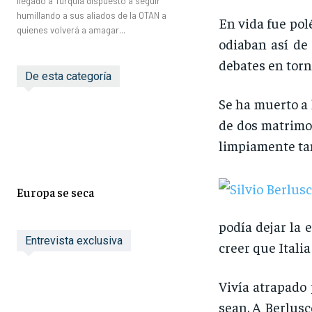
llegado a Turquía dispuesto a seguir
humillando a sus aliados de la OTAN a
En vida fue pol
quienes volverá a amagar...
odiaban así de 
debates en torn
De esta categoría
Se ha muerto a 
de dos matrimon
limpiamente ta
Europa se seca
podía dejar la 
Entrevista exclusiva
creer que Italia
Vivía atrapado 
sean. A Berlusc