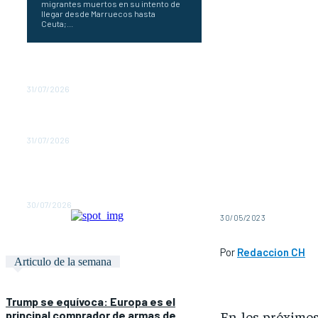
migrantes muertos en su intento de
llegar desde Marruecos hasta
Ceuta;...
España envía tropas a Ceuta ante la
llegada masiva de inmigrantes
31/07/2026
España propone un hub contra
incendios de la UE en Mallorca
31/07/2026
España declara 211 zonas
catastróficas por incendios e
inundaciones
30/07/2026
30/05/2023
Por
Redaccion CH
Articulo de la semana
Trump se equívoca: Europa es el
En los próximos
principal comprador de armas de