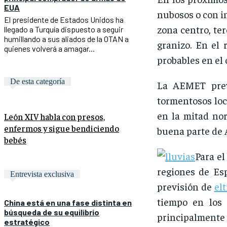
EUA
nubosos o con i
El presidente de Estados Unidos ha
zona centro, te
llegado a Turquía dispuesto a seguir
humillando a sus aliados de la OTAN a
granizo. En el 
quienes volverá a amagar...
probables en el
De esta categoría
La AEMET prevé
tormentosos loc
en la mitad no
León XIV habla con presos,
enfermos y sigue bendiciendo
buena parte de 
bebés
Para el
regiones de Es
Entrevista exclusiva
previsión de
el
tiempo en los 
China está en una fase distinta en
búsqueda de su equilibrio
principalmente 
estratégico