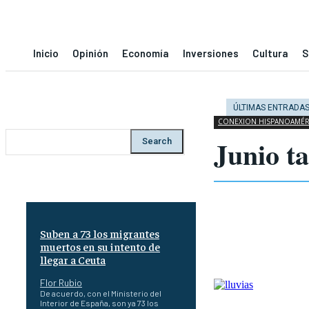
Inicio
Opinión
Economía
Inversiones
Cultura
S
ÚLTIMAS ENTRADA
CONEXION HISPANOAMÉR
Junio t
Search
Suben a 73 los migrantes
muertos en su intento de
llegar a Ceuta
Flor Rubio
De acuerdo, con el Ministerio del
Interior de España, son ya 73 los