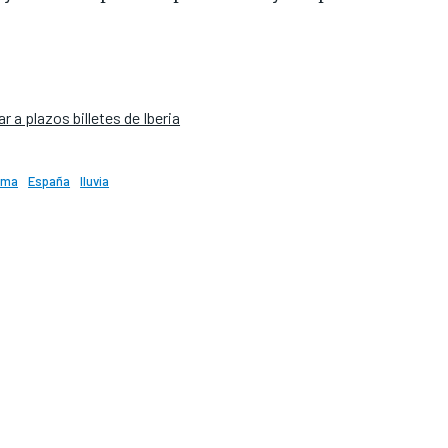
r a plazos billetes de Iberia
ima
España
lluvia