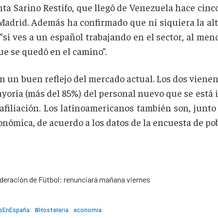
nta Sarino Restifo, que llegó de Venezuela hace cinc
Madrid. Además ha confirmado que ni siquiera la alta
“si ves a un español trabajando en el sector, al men
ue se quedó en el camino”.
on un buen reflejo del mercado actual. Los dos viene
ayoría (más del 85%) del personal nuevo que se está 
 afiliación. Los latinoamericanos también son, junto
onómica, de acuerdo a los datos de la encuesta de po
ederación de Fútbol: renunciará mañana viernes
osEnEspaña
#Hosteleria
economía