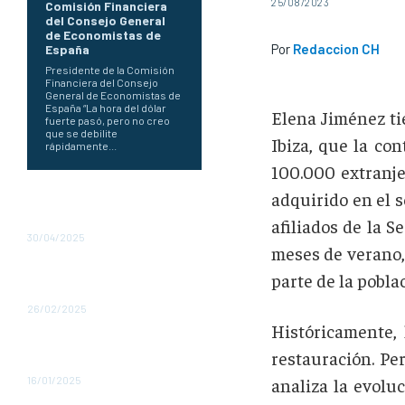
25/08/2023
Comisión Financiera
del Consejo General
de Economistas de
Por
Redaccion CH
España
Presidente de la Comisión
Financiera del Consejo
General de Economistas de
España “La hora del dólar
Elena Jiménez ti
fuerte pasó, pero no creo
que se debilite
Ibiza, que la co
rápidamente...
100.000 extranje
adquirido en el s
Trump se carga el primer
trimestre del PIB de EUA
afiliados de la 
30/04/2025
meses de verano,
2025 : ¿Un año terrible para
parte de la pobla
México?
26/02/2025
Históricamente,
La economía alemana se
restauración. Pe
contrae por segundo año
16/01/2025
analiza la evolu