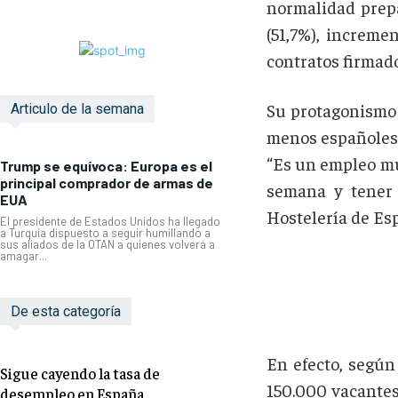
normalidad prepa
(51,7%), increme
contratos firmado
Su protagonismo 
Articulo de la semana
menos españoles 
“Es un empleo muy
Trump se equívoca: Europa es el
principal comprador de armas de
semana y tener 
EUA
Hostelería de Es
El presidente de Estados Unidos ha llegado
a Turquía dispuesto a seguir humillando a
sus aliados de la OTAN a quienes volverá a
amagar...
De esta categoría
En efecto, según
Sigue cayendo la tasa de
150.000 vacantes 
desempleo en España