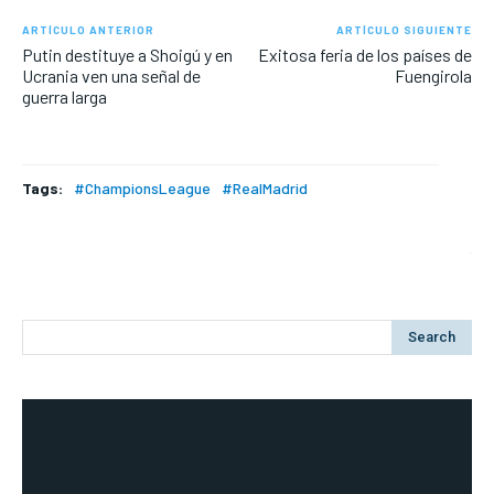
ARTÍCULO ANTERIOR
ARTÍCULO SIGUIENTE
Putin destituye a Shoigú y en
Exitosa feria de los países de
Ucrania ven una señal de
Fuengirola
guerra larga
Tags:
#ChampionsLeague
#RealMadrid
Search