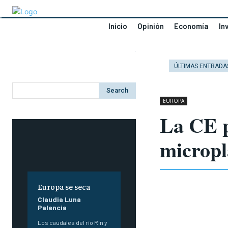
Inicio
Opinión
Economía
In
ÚLTIMAS ENTRADA
Search
EUROPA
La CE p
micropl
Europa se seca
Claudia Luna
Palencia
Los caudales del río Rin y