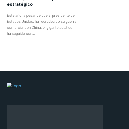
estratégico
Este año, a pesar de que el presidente de
Estados Unidos, ha recrudecido su guerra
comercial con China, el gigante asiático
ha seguido con...