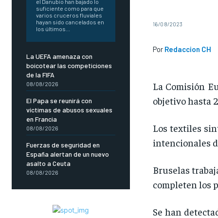
el Danubio han bajado lo
suficiente como para que
varios cruceros fluviales
hayan sido cancelados en
16/08/2023
los últimos...
Por
Redaccion CH
La UEFA amenaza con
boicotear las competiciones
de la FIFA
La Comisión Eu
08/08/2026
objetivo hasta 
El Papa se reunirá con
víctimas de abusos sexuales
en Francia
Los textiles si
08/08/2026
intencionales d
Fuerzas de seguridad en
España alertan de un nuevo
asalto a Ceuta
Bruselas trabaj
08/08/2026
completen los p
Se han detectad