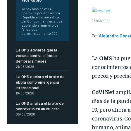
Flor Rubio
Ya hay más de mil 400
positivos por ébola en la
República Democrática
28/03/2024
del Congo mientras sigue
subiendo el número de
fallecidos:
aproximadamente 200...
Por
Alejandro Gonz
La OMS advierte que la
vacuna contra el ébola
La
OMS
ha pues
demorará meses
conocimientos e
21/05/2026
precoz y precis
La OMS declara el brote de
ébola como emergencia
internacional
CoViNet
amplía
19/05/2026
días de la pand
La OMS analiza el brote de
19, pero ahora 
hantavirus en un crucero
05/05/2026
coronavirus. C
humano, animal