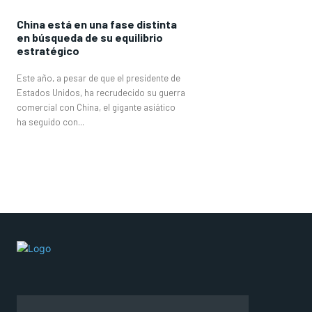
China está en una fase distinta
en búsqueda de su equilibrio
estratégico
Este año, a pesar de que el presidente de
Estados Unidos, ha recrudecido su guerra
comercial con China, el gigante asiático
ha seguido con...